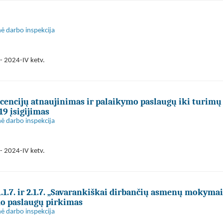
nė darbo inspekcija
- 2024-IV ketv.
icencijų atnaujinimas ir palaikymo paslaugų iki turimų
19 įsigijimas
nė darbo inspekcija
- 2024-IV ketv.
.1.7. ir 2.1.7. „Savarankiškai dirbančių asmenų mokymai
mo paslaugų pirkimas
nė darbo inspekcija