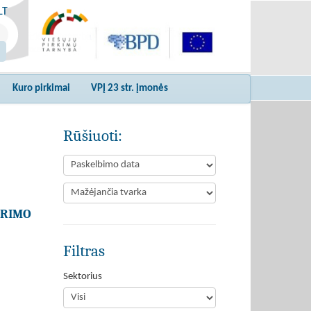
LT
Kuro pirkimai
VPĮ 23 str. įmonės
Rūšiuoti:
ŪRIMO
Filtras
Sektorius