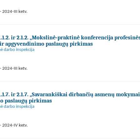
 2024-III ketv.
1.2. ir 2.1.2. „Mokslinė-praktinė konferencija profesinė
 ir apgyvendinimo paslaugų pirkimas
nė darbo inspekcija
 2024-III ketv.
.1.7. ir 2.1.7. „Savarankiškai dirbančių asmenų mokymai
mo paslaugų pirkimas
nė darbo inspekcija
- 2024-IV ketv.