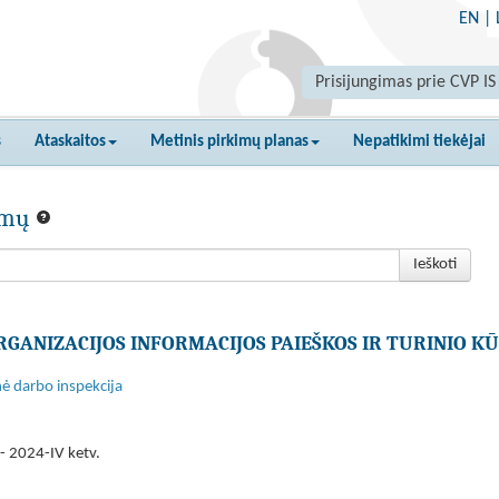
EN
|
Prisijungimas prie CVP IS
s
Ataskaitos
Metinis pirkimų planas
Nepatikimi tiekėjai
kimų
Ieškoti
GANIZACIJOS INFORMACIJOS PAIEŠKOS IR TURINIO K
nė darbo inspekcija
- 2024-IV ketv.