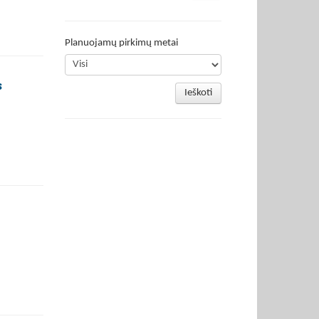
Planuojamų pirkimų metai
s
Ieškoti