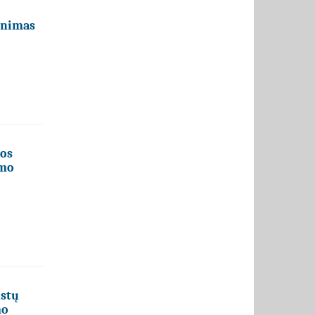
linimas
kos
imo
istų
mo