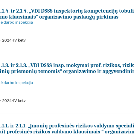
.1.4. ir 2.1.4. „VDI DSSS inspektorių kompetencijų tobu
nimo klausimais“ organizavimo paslaugų pirkimas
nė darbo inspekcija
- 2024-IV ketv.
.3. ir 2.1.3. „VDI DSSS insp. mokymai prof. rizikos, rizi
cinių priemonių temomis“ organizavimo ir apgyvendin
nė darbo inspekcija
- 2024-IV ketv.
.1. ir 2.1.1. „Įmonių profesinės rizikos valdymo special
) profesinės rizikos valdymo klausimais “ organizavi