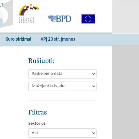
LT
Kuro pirkimai
VPĮ 23 str. įmonės
Rūšiuoti:
Filtras
Sektorius