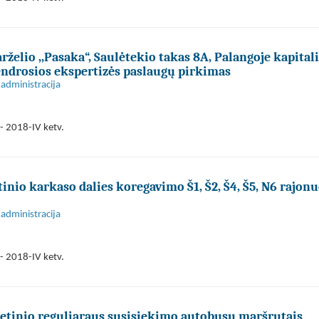
rželio ,,Pasaka“, Saulėtekio takas 8A, Palangoje kapital
ndrosios ekspertizės paslaugų pirkimas
administracija
- 2018-IV ketv.
nio karkaso dalies koregavimo Š1, Š2, Š4, Š5, N6 rajon
administracija
- 2018-IV ketv.
ietinio reguliaraus susisiekimo autobusų maršrutais