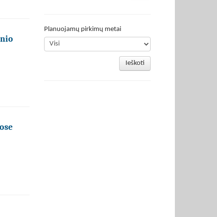
Planuojamų pirkimų metai
inio
Ieškoti
uose