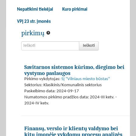
Nepatikimi tiekėjai
Kuro pirkimai
VPĮ 23 str. įmonės
pirkimų
Ieškoti
Savitarnos sistemos kūrimo, diegimo bei
vystymo paslaugos
Pirkimo vykdytojas:
SĮ "Vilniaus miesto būstas"
Sektorius: Klasikinis/Komunalinis sektorius
Paskelbimo data: 2024-09-17
Numatomos pirkimo pradžios data: 2024-III ketv. -
2024-IV ketv.
Finansų, verslo ir klientų valdymo bei
kitų įmonėje vykdomų procesų analizės