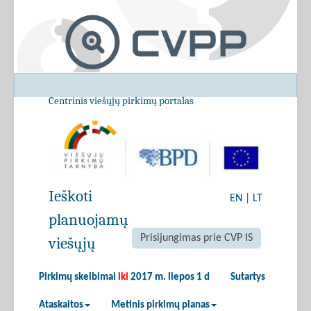
Centrinis viešųjų pirkimų portalas
Ieškoti
EN
|
LT
planuojamų
Prisijungimas prie CVP IS
viešųjų
Pirkimų skelbimai
iki
2017 m. liepos 1 d
Sutartys
Ataskaitos
Metinis pirkimų planas