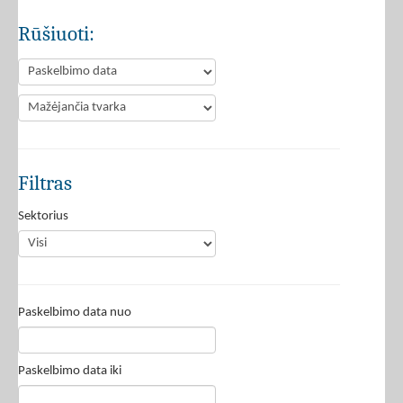
Rūšiuoti:
Filtras
Sektorius
Paskelbimo data nuo
Paskelbimo data iki