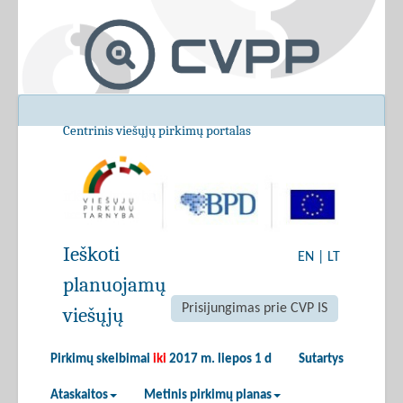
Centrinis viešųjų pirkimų portalas
Ieškoti
EN
|
LT
planuojamų
Prisijungimas prie CVP IS
viešųjų
Pirkimų skelbimai
iki
2017 m. liepos 1 d
Sutartys
Ataskaitos
Metinis pirkimų planas