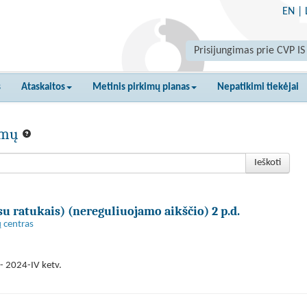
EN
|
Prisijungimas prie CVP IS
s
Ataskaitos
Metinis pirkimų planas
Nepatikimi tiekėjai
kimų
Ieškoti
 ratukais) (nereguliuojamo aikščio) 2 p.d.
 centras
- 2024-IV ketv.