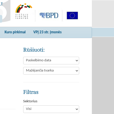
LT
Kuro pirkimai
VPĮ 23 str. įmonės
Rūšiuoti:
Filtras
Sektorius