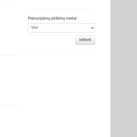
Planuojamų pirkimų metai
Ieškoti