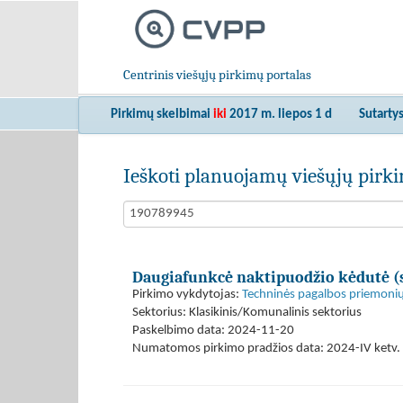
Centrinis viešųjų pirkimų portalas
Pirkimų skelbimai
iki
2017 m. liepos 1 d
Sutarty
Ieškoti planuojamų viešųjų pir
Daugiafunkcė naktipuodžio kėdutė (su
Pirkimo vykdytojas:
Techninės pagalbos priemonių
Sektorius: Klasikinis/Komunalinis sektorius
Paskelbimo data: 2024-11-20
Numatomos pirkimo pradžios data: 2024-IV ketv. 