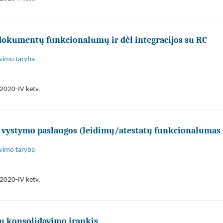
dokumentų funkcionalumų ir dėl integracijos su RC
avimo taryba
2020-IV ketv.
vystymo paslaugos (leidimų/atestatų funkcionalumas 
avimo taryba
2020-IV ketv.
jų konsolidavimo įrankis