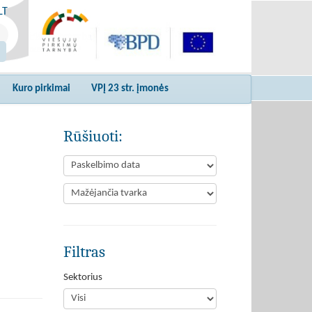
LT
Kuro pirkimai
VPĮ 23 str. įmonės
Rūšiuoti:
Filtras
Sektorius