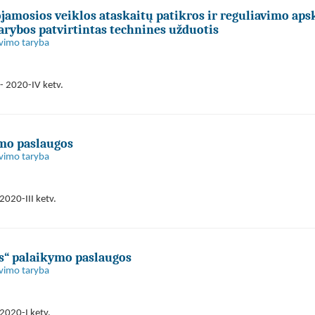
jamosios veiklos ataskaitų patikros ir reguliavimo aps
arybos patvirtintas technines užduotis
avimo taryba
- 2020-IV ketv.
ymo paslaugos
avimo taryba
2020-III ketv.
s“ palaikymo paslaugos
avimo taryba
2020-I ketv.