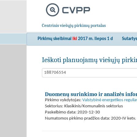
Centrinis viešųjų pirkimų portalas
Pirkimų skelbimai
iki
2017 m. liepos 1 d
Sutarty
Ieškoti planuojamų viešųjų pir
Duomenų surinkimo ir analizės infor
Pirkimo vykdytojas:
Valstybinė energetikos reguli
Sektorius: Klasikinis/Komunalinis sektorius
Paskelbimo data: 2020-12-30
Numatomos pirkimo pradžios data: 2020-IV ketv. 