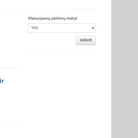
Planuojamų pirkimų metai
Ieškoti
ir