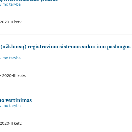
avimo taryba
2020-II ketv.
 (užklausų) registravimo sistemos sukūrimo paslaugos
avimo taryba
 2020-III ketv.
mo vertinimas
avimo taryba
2020-II ketv.