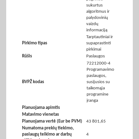
sukurtus
algoritmus ir
palydovinių
vaizdų
informaciją
Tarptautiniai ir
Pirkimo tipas
supaprastinti
pirkimai
Rūšis
Paslaugos
72212000-4
Programavimo
paslaugos,
BVPŽ kodas
susijusios su
taikomąja
programine
įranga
Planuojama apimtis
Matavimo vienetas
Planuojama vertė (Eur be PVM)
43 801,65
Numatoma prekių tiekimo,
paslaugų teikimo ar darbų
4