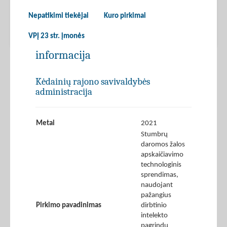
Nepatikimi tiekėjai
Kuro pirkimai
VPĮ 23 str. įmonės
informacija
Kėdainių rajono savivaldybės
administracija
Metai
2021
Stumbrų
daromos žalos
apskaičiavimo
technologinis
sprendimas,
naudojant
pažangius
Pirkimo pavadinimas
dirbtinio
intelekto
pagrindu