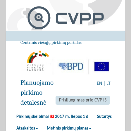
Centrinis viešųjų pirkimų portalas
Planuojamo
EN
|
LT
pirkimo
Prisijungimas prie CVP IS
detalesnė
Pirkimų skelbimai
iki
2017 m. liepos 1 d
Sutartys
Ataskaitos
Metinis pirkimų planas