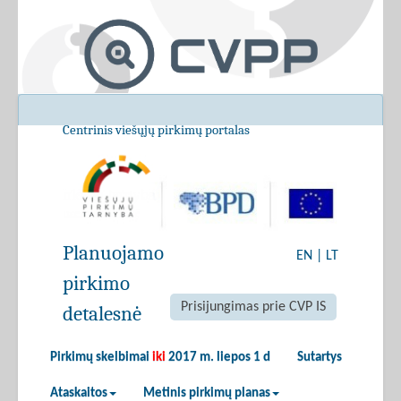
Centrinis viešųjų pirkimų portalas
Planuojamo
EN
|
LT
pirkimo
Prisijungimas prie CVP IS
detalesnė
Pirkimų skelbimai
iki
2017 m. liepos 1 d
Sutartys
Ataskaitos
Metinis pirkimų planas