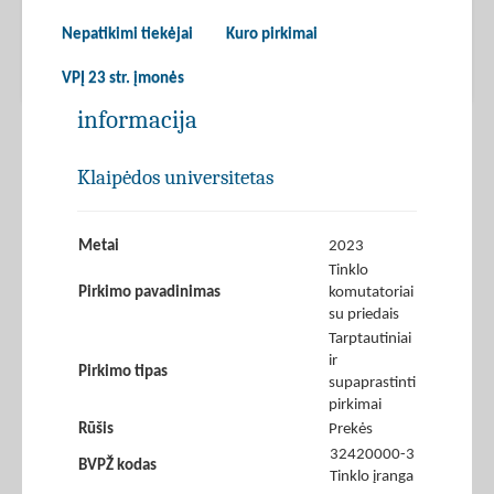
Nepatikimi tiekėjai
Kuro pirkimai
VPĮ 23 str. įmonės
informacija
Klaipėdos universitetas
Metai
2023
Tinklo
Pirkimo pavadinimas
komutatoriai
su priedais
Tarptautiniai
ir
Pirkimo tipas
supaprastinti
pirkimai
Rūšis
Prekės
32420000-3
BVPŽ kodas
Tinklo įranga