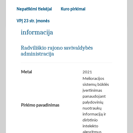
Nepatikimi tiekėjai
Kuro pirkimai
VPĮ 23 str. įmonės
informacija
Radviliškio rajono savivaldybės
administracija
Metai
2021
Melioracijos
sistemų būklės
įvertinimas
panaudojant
palydovinių
Pirkimo pavadinimas
nuotraukų
informaciją ir
dirbtinio
intelekto
algoritmus