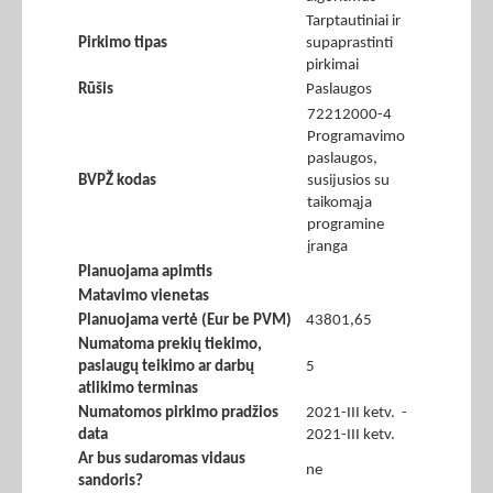
Tarptautiniai ir
Pirkimo tipas
supaprastinti
pirkimai
Rūšis
Paslaugos
72212000-4
Programavimo
paslaugos,
BVPŽ kodas
susijusios su
taikomąja
programine
įranga
Planuojama apimtis
Matavimo vienetas
Planuojama vertė (Eur be PVM)
43801,65
Numatoma prekių tiekimo,
paslaugų teikimo ar darbų
5
atlikimo terminas
Numatomos pirkimo pradžios
2021-III ketv. -
data
2021-III ketv.
Ar bus sudaromas vidaus
ne
sandoris?