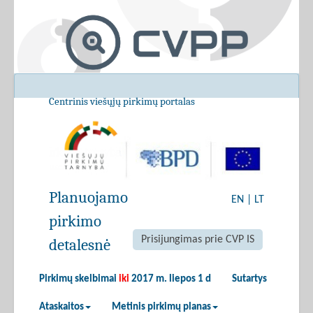
Centrinis viešųjų pirkimų portalas
Planuojamo
EN
|
LT
pirkimo
Prisijungimas prie CVP IS
detalesnė
Pirkimų skelbimai
iki
2017 m. liepos 1 d
Sutartys
Ataskaitos
Metinis pirkimų planas