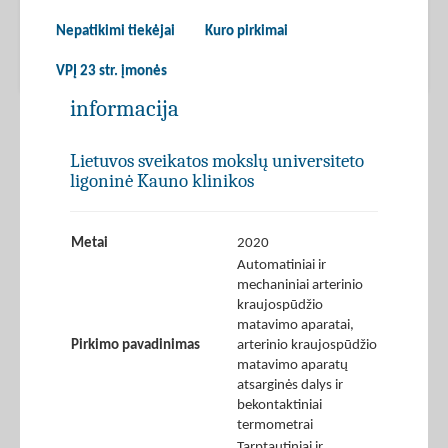
Nepatikimi tiekėjai
Kuro pirkimai
VPĮ 23 str. įmonės
informacija
Lietuvos sveikatos mokslų universiteto
ligoninė Kauno klinikos
Metai
2020
Automatiniai ir
mechaniniai arterinio
kraujospūdžio
matavimo aparatai,
Pirkimo pavadinimas
arterinio kraujospūdžio
matavimo aparatų
atsarginės dalys ir
bekontaktiniai
termometrai
Tarptautiniai ir