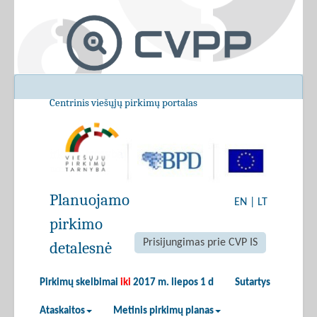
Centrinis viešųjų pirkimų portalas
Planuojamo
EN
|
LT
pirkimo
Prisijungimas prie CVP IS
detalesnė
Pirkimų skelbimai
iki
2017 m. liepos 1 d
Sutartys
Ataskaitos
Metinis pirkimų planas