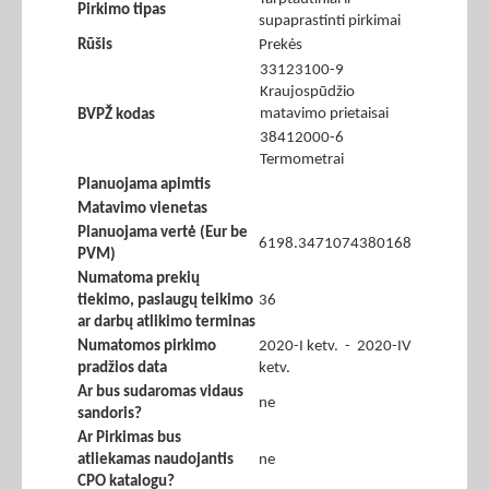
Pirkimo tipas
supaprastinti pirkimai
Rūšis
Prekės
33123100-9
Kraujospūdžio
matavimo prietaisai
BVPŽ kodas
38412000-6
Termometrai
Planuojama apimtis
Matavimo vienetas
Planuojama vertė (Eur be
6198.3471074380168
PVM)
Numatoma prekių
tiekimo, paslaugų teikimo
36
ar darbų atlikimo terminas
Numatomos pirkimo
2020-I ketv. - 2020-IV
pradžios data
ketv.
Ar bus sudaromas vidaus
ne
sandoris?
Ar Pirkimas bus
atliekamas naudojantis
ne
CPO katalogu?