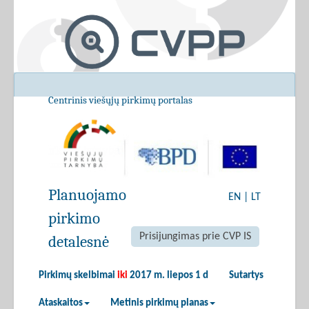
Centrinis viešųjų pirkimų portalas
Planuojamo
EN
|
LT
pirkimo
Prisijungimas prie CVP IS
detalesnė
Pirkimų skelbimai
iki
2017 m. liepos 1 d
Sutartys
Ataskaitos
Metinis pirkimų planas