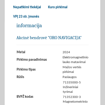
Nepatikimi tiekėjai
Kuro pirkimai
VPĮ 23 str. įmonės
informacija
Akcinė bendrovė "ORO NAVIGACIJA"
Metai
2024
Elektromagnetinio
Pirkimo pavadinimas
lauko matavimai
Mažos vertės
Pirkimo tipas
pirkimai
Rūšis
Paslaugos
71335000-5
Inžineriniai
tyrimai
BVPŽ kodas
71352300-3
Magnetometrinio