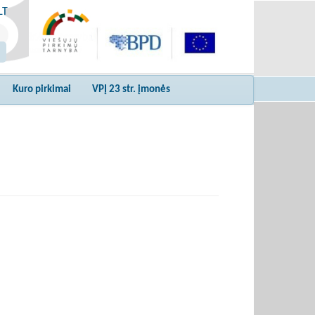
LT
Kuro pirkimai
VPĮ 23 str. įmonės