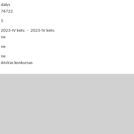
dalys
76722
5
2023-IV ketv. - 2023-IV ketv.
ne
ne
ne
Atviras konkursas