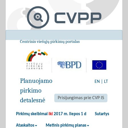
Centrinis viešųjų pirkimų portalas
Planuojamo
EN
|
LT
pirkimo
Prisijungimas prie CVP IS
detalesnė
Pirkimų skelbimai
iki
2017 m. liepos 1 d
Sutartys
Ataskaitos
Metinis pirkimų planas