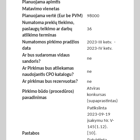
Planuojama apimtis
Matavimo vienetas
Planuojama vertė (Eur be PVM)
98000
Numatoma prekių tiekimo,
paslaugų teikimo ar darbų
36
atlikimo terminas
Numatomos pirkimo pradžios
2023-III ketv. -
data
2023-IV ketv.
Ar bus sudaromas vidaus
ne
sandoris?
Ar Pirkimas bus atliekamas
ne
naudojantis CPO katalogu?
Ar pirkimas bus rezervuotas?
ne
Atviras
Pirkimo būdo (procedūros)
konkursas
pavadinimas
(supaprastintas)
Patikslinta
2023-09-19
įsakymu Nr. V-
145(1.12).
[10].
Pastabos