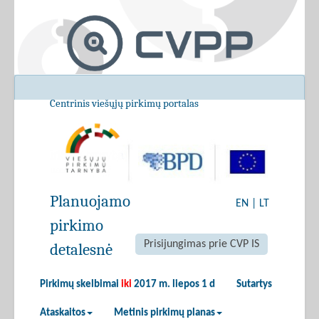
Centrinis viešųjų pirkimų portalas
Planuojamo
EN
|
LT
pirkimo
Prisijungimas prie CVP IS
detalesnė
Pirkimų skelbimai
iki
2017 m. liepos 1 d
Sutartys
Ataskaitos
Metinis pirkimų planas