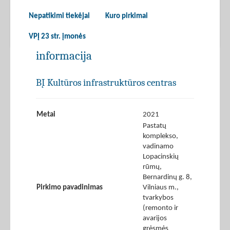
Nepatikimi tiekėjai
Kuro pirkimai
VPĮ 23 str. įmonės
informacija
BĮ Kultūros infrastruktūros centras
Metai
2021
Pastatų
komplekso,
vadinamo
Lopacinskių
rūmų,
Bernardinų g. 8,
Pirkimo pavadinimas
Vilniaus m.,
tvarkybos
(remonto ir
avarijos
grėsmės