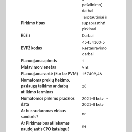
pašalinimo)
darbai
Tarptautiniai ir
Pirkimo tipas
supaprastinti
pirkimai
Rūšis
Darbai
45454100-5
BVPŽ kodas
Restauravimo
darbai
Planuojama apimtis
1
Matavimo vienetas
Vnt
Planuojama vertė (Eur be PVM)
157409,46
Numatoma prekių tiekimo,
paslaugų teikimo ar darbų
28
atlikimo terminas
Numatomos pirkimo pradžios
2021-II ketv. -
data
2021-II ketv.
Ar bus sudaromas vidaus
ne
sandoris?
Ar Pirkimas bus atliekamas
ne
naudojantis CPO katalogu?