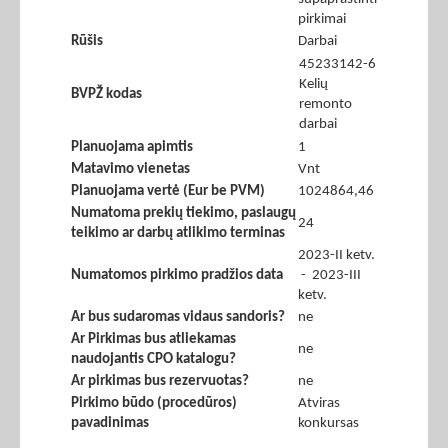
pirkimai
Rūšis
Darbai
45233142-6
Kelių
BVPŽ kodas
remonto
darbai
Planuojama apimtis
1
Matavimo vienetas
Vnt
Planuojama vertė (Eur be PVM)
1024864,46
Numatoma prekių tiekimo, paslaugų
24
teikimo ar darbų atlikimo terminas
2023-II ketv.
Numatomos pirkimo pradžios data
- 2023-III
ketv.
Ar bus sudaromas vidaus sandoris?
ne
Ar Pirkimas bus atliekamas
ne
naudojantis CPO katalogu?
Ar pirkimas bus rezervuotas?
ne
Pirkimo būdo (procedūros)
Atviras
pavadinimas
konkursas