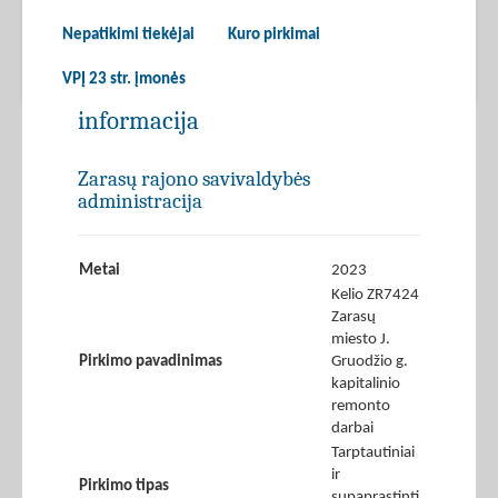
Nepatikimi tiekėjai
Kuro pirkimai
VPĮ 23 str. įmonės
informacija
Zarasų rajono savivaldybės
administracija
Metai
2023
Kelio ZR7424
Zarasų
miesto J.
Pirkimo pavadinimas
Gruodžio g.
kapitalinio
remonto
darbai
Tarptautiniai
ir
Pirkimo tipas
supaprastinti