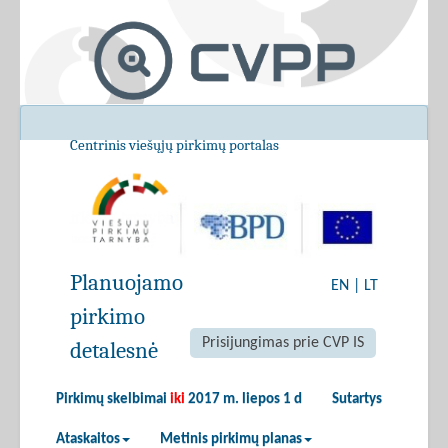
Centrinis viešųjų pirkimų portalas
Planuojamo
EN
|
LT
pirkimo
Prisijungimas prie CVP IS
detalesnė
Pirkimų skelbimai
iki
2017 m. liepos 1 d
Sutartys
Ataskaitos
Metinis pirkimų planas