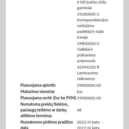
ir kiti įvairių rūšių
gaminiai
39260000-2
Korespondencijos
nešiojimo
padėklai ir stalo
įranga
39800000-0
Valikliai ir
poliravimo
priemonės
42994220-8
Laminavimo
reikmenys
Planuojama apimtis
39000000.00
Matavimo vienetas
Eur
Planuojama vertė (Eur be PVM)
39000000.00
Numatoma prekių tiekimo,
paslaugų teikimo ar darbų
48
atlikimo terminas
Numatomos pirkimo pradžios
2022-IV ketv. -
data
2022-IV ketv.