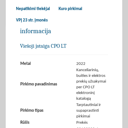
Nepatikimi tiekėjai
Kuro pirkimai
VPĮ 23 str. įmonės
informacija
Viešoji įstaiga CPO LT
Metai
2022
Kanceliarinių,
buities ir elektros
prekių užsakymai
Pirkimo pavadinimas
per CPO LT
elektroninį
katalogą
Tarptautiniai ir
Pirkimo tipas
supaprastinti
pirkimai
Rūšis
Prekės