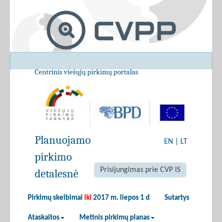
Centrinis viešųjų pirkimų portalas
Planuojamo
EN
|
LT
pirkimo
Prisijungimas prie CVP IS
detalesnė
Pirkimų skelbimai
iki
2017 m. liepos 1 d
Sutartys
Ataskaitos
Metinis pirkimų planas