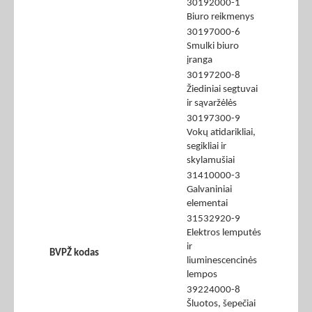
30192000-1
Biuro reikmenys
30197000-6
Smulki biuro
įranga
30197200-8
Žiediniai segtuvai
ir sąvaržėlės
30197300-9
Vokų atidarikliai,
segikliai ir
skylamušiai
31410000-3
Galvaniniai
elementai
31532920-9
Elektros lemputės
ir
BVPŽ kodas
liuminescencinės
lempos
39224000-8
Šluotos, šepečiai