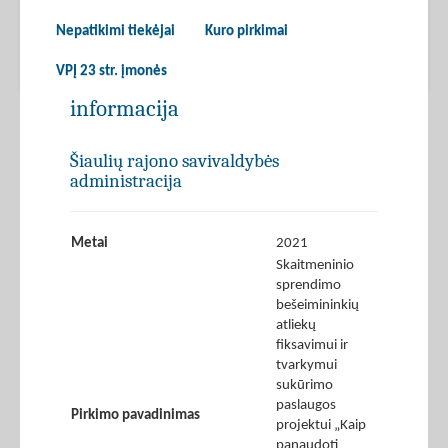
Nepatikimi tiekėjai
Kuro pirkimai
VPĮ 23 str. įmonės
informacija
Šiaulių rajono savivaldybės
administracija
Metai
2021
Skaitmeninio
sprendimo
bešeimininkių
atliekų
fiksavimui ir
tvarkymui
sukūrimo
paslaugos
Pirkimo pavadinimas
projektui „Kaip
panaudoti