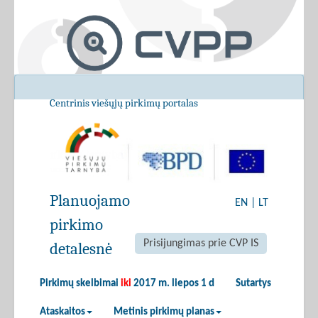
Centrinis viešųjų pirkimų portalas
Planuojamo
EN
|
LT
pirkimo
Prisijungimas prie CVP IS
detalesnė
Pirkimų skelbimai
iki
2017 m. liepos 1 d
Sutartys
Ataskaitos
Metinis pirkimų planas