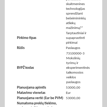
skaitmenines
technologijas
sprendžiant
bešeimininkių
atliekų
mažinimą?“
Tarptautiniai ir
Pirkimo tipas
supaprastinti
pirkimai
Rūšis
Paslaugos
73100000-3
Mokslinių
tyrimų ir
BVPŽ kodas
eksperimentinės
taikomosios
veiklos
paslaugos
Planuojama apimtis
53000,00
Matavimo vienetas
Eur
Planuojama vertė (Eur be PVM)
53000,00
Numatoma prekių tiekimo,