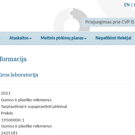
EN
|
Prisijungimas prie CVP IS
s
Ataskaitos
Metinis pirkimų planas
Nepatikimi tiekėjai
formacija
ūros laboratorija
2021
Gumos ir plastiko reikmenys
Tarptautiniai ir supaprastinti pirkimai
Prekės
19500000-1
Gumos ir plastiko reikmenys
2425181