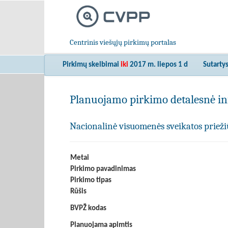
Centrinis viešųjų pirkimų portalas
Pirkimų skelbimai
iki
2017 m. liepos 1 d
Sutarty
Planuojamo pirkimo detalesnė in
Nacionalinė visuomenės sveikatos prieži
Metai
Pirkimo pavadinimas
Pirkimo tipas
Rūšis
BVPŽ kodas
Planuojama apimtis