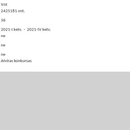
Vnt
2425181 vnt.
36
2021-I ketv. - 2021-IV ketv.
ne
ne
ne
Atviras konkursas