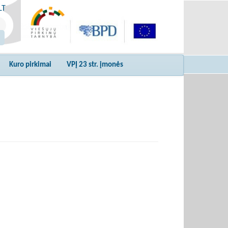
LT
Kuro pirkimai
VPĮ 23 str. įmonės