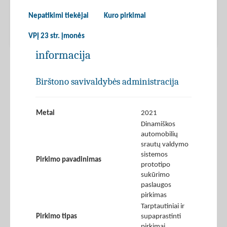
Nepatikimi tiekėjai
Kuro pirkimai
VPĮ 23 str. įmonės
informacija
Birštono savivaldybės administracija
Metai
2021
Dinamiškos
automobilių
srautų valdymo
sistemos
Pirkimo pavadinimas
prototipo
sukūrimo
paslaugos
pirkimas
Tarptautiniai ir
Pirkimo tipas
supaprastinti
pirkimai