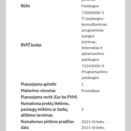
Rūšis
Paslaugos
72000000-5
IT paslaugos:
konsultavimas,
programinės
įrangos
kūrimas,
BVPŽ kodas
internetas ir
aptarnavimo
paslaugos
72243000-0
Programavimo
paslaugos
Planuojama apimtis
1
Matavimo vienetas
Prototipas
Planuojama vertė (Eur be PVM)
Numatoma prekių tiekimo,
paslaugų teikimo ar darbų
9
atlikimo terminas
Numatomos pirkimo pradžios
2021-III ketv. -
data
2021-III ketv.