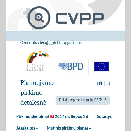
Centrinis viešųjų pirkimų portalas
Planuojamo
EN
|
LT
pirkimo
Prisijungimas prie CVP IS
detalesnė
Pirkimų skelbimai
iki
2017 m. liepos 1 d
Sutartys
Ataskaitos
Metinis pirkimų planas