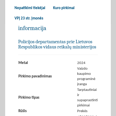
Nepatikimi tiekėjai
Kuro pirkimai
VPĮ 23 str. įmonės
informacija
Policijos departamentas prie Lietuvos
Respublikos vidaus reikalų ministerijos
Metai
2024
Vaizdo
kaupimo
Pirkimo pavadinimas
programinė
įranga
Tarptautiniai
ir
Pirkimo tipas
supaprastinti
pirkimai
Rūšis
Prekės