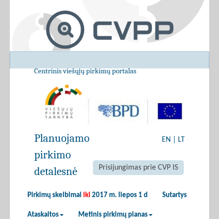
Centrinis viešųjų pirkimų portalas
Planuojamo
EN
|
LT
pirkimo
Prisijungimas prie CVP IS
detalesnė
Pirkimų skelbimai
iki
2017 m. liepos 1 d
Sutartys
Ataskaitos
Metinis pirkimų planas