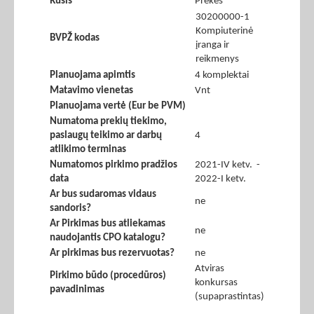
Rūšis
Prekės
30200000-1
Kompiuterinė
BVPŽ kodas
įranga ir
reikmenys
Planuojama apimtis
4 komplektai
Matavimo vienetas
Vnt
Planuojama vertė (Eur be PVM)
Numatoma prekių tiekimo,
paslaugų teikimo ar darbų
4
atlikimo terminas
Numatomos pirkimo pradžios
2021-IV ketv. -
data
2022-I ketv.
Ar bus sudaromas vidaus
ne
sandoris?
Ar Pirkimas bus atliekamas
ne
naudojantis CPO katalogu?
Ar pirkimas bus rezervuotas?
ne
Atviras
Pirkimo būdo (procedūros)
konkursas
pavadinimas
(supaprastintas)