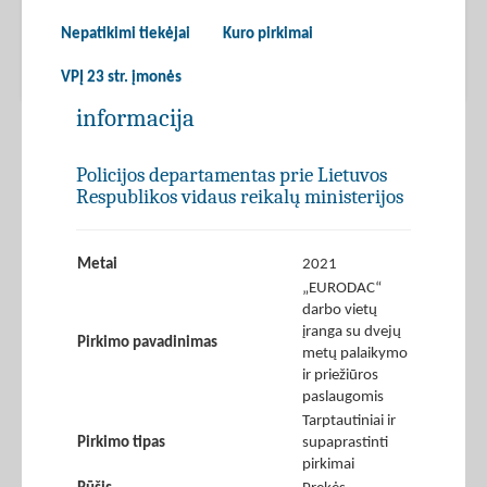
Nepatikimi tiekėjai
Kuro pirkimai
VPĮ 23 str. įmonės
informacija
Policijos departamentas prie Lietuvos
Respublikos vidaus reikalų ministerijos
Metai
2021
„EURODAC“
darbo vietų
įranga su dvejų
Pirkimo pavadinimas
metų palaikymo
ir priežiūros
paslaugomis
Tarptautiniai ir
Pirkimo tipas
supaprastinti
pirkimai