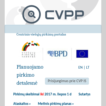
Centrinis viešųjų pirkimų portalas
Planuojamo
EN
|
LT
pirkimo
Prisijungimas prie CVP IS
detalesnė
Pirkimų skelbimai
iki
2017 m. liepos 1 d
Sutartys
Ataskaitos
Metinis pirkimų planas