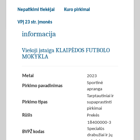
Nepatikimi tiekėjai
Kuro pirkimai
VPĮ 23 str. įmonės
informacija
Viešoji įstaiga KLAIPĖDOS FUTBOLO
MOKYKLA
Metai
2023
Sportinė
Pirkimo pavadinimas
apranga
Tarptautiniai ir
Pirkimo tipas
supaprastinti
pirkimai
Rūšis
Prekės
18400000-3
Specialūs
BVPŽ kodas
drabužiai ir jų