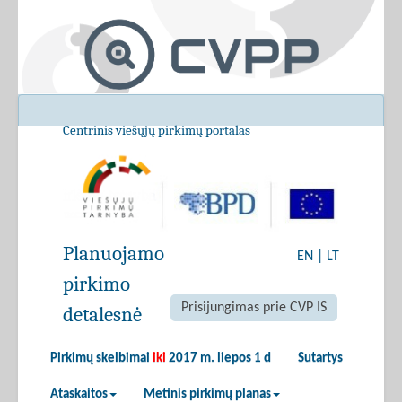
Centrinis viešųjų pirkimų portalas
Planuojamo
EN
|
LT
pirkimo
Prisijungimas prie CVP IS
detalesnė
Pirkimų skelbimai
iki
2017 m. liepos 1 d
Sutartys
Ataskaitos
Metinis pirkimų planas