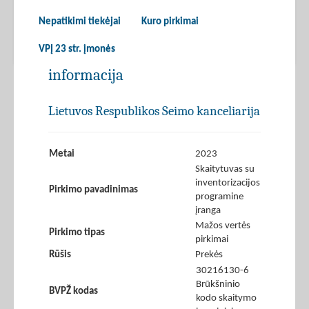
Nepatikimi tiekėjai
Kuro pirkimai
VPĮ 23 str. įmonės
informacija
Lietuvos Respublikos Seimo kanceliarija
Metai
2023
Skaitytuvas su
inventorizacijos
Pirkimo pavadinimas
programine
įranga
Mažos vertės
Pirkimo tipas
pirkimai
Rūšis
Prekės
30216130-6
Brūkšninio
BVPŽ kodas
kodo skaitymo