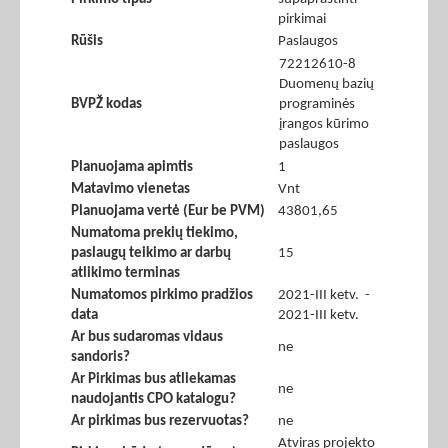
pirkimai
Rūšis
Paslaugos
72212610-8
Duomenų bazių
BVPŽ kodas
programinės
įrangos kūrimo
paslaugos
Planuojama apimtis
1
Matavimo vienetas
Vnt
Planuojama vertė (Eur be PVM)
43801,65
Numatoma prekių tiekimo,
paslaugų teikimo ar darbų
15
atlikimo terminas
Numatomos pirkimo pradžios
2021-III ketv. -
data
2021-III ketv.
Ar bus sudaromas vidaus
ne
sandoris?
Ar Pirkimas bus atliekamas
ne
naudojantis CPO katalogu?
Ar pirkimas bus rezervuotas?
ne
Atviras projekto