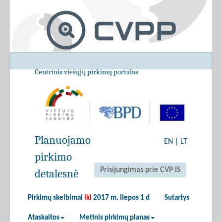
Centrinis viešųjų pirkimų portalas
Planuojamo
EN
|
LT
pirkimo
Prisijungimas prie CVP IS
detalesnė
Pirkimų skelbimai
iki
2017 m. liepos 1 d
Sutartys
Ataskaitos
Metinis pirkimų planas