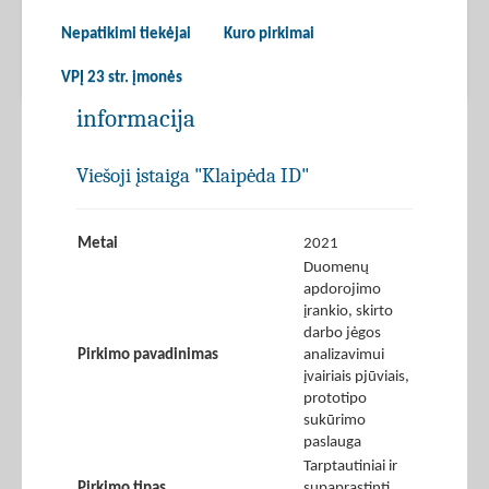
Nepatikimi tiekėjai
Kuro pirkimai
VPĮ 23 str. įmonės
informacija
Viešoji įstaiga "Klaipėda ID"
Metai
2021
Duomenų
apdorojimo
įrankio, skirto
darbo jėgos
Pirkimo pavadinimas
analizavimui
įvairiais pjūviais,
prototipo
sukūrimo
paslauga
Tarptautiniai ir
Pirkimo tipas
supaprastinti