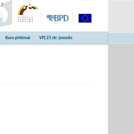
LT
Kuro pirkimai
VPĮ 23 str. įmonės