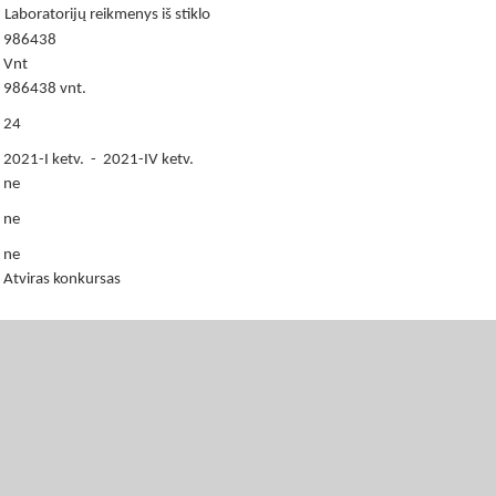
Laboratorijų reikmenys iš stiklo
986438
Vnt
986438 vnt.
24
2021-I ketv. - 2021-IV ketv.
ne
ne
ne
Atviras konkursas