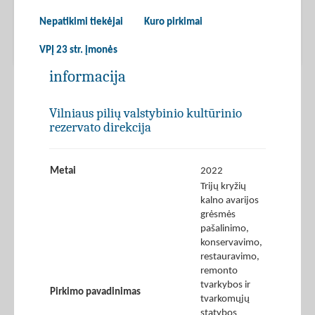
Nepatikimi tiekėjai
Kuro pirkimai
VPĮ 23 str. įmonės
informacija
Vilniaus pilių valstybinio kultūrinio
rezervato direkcija
Metai
2022
Trijų kryžių
kalno avarijos
grėsmės
pašalinimo,
konservavimo,
restauravimo,
remonto
tvarkybos ir
Pirkimo pavadinimas
tvarkomųjų
statybos