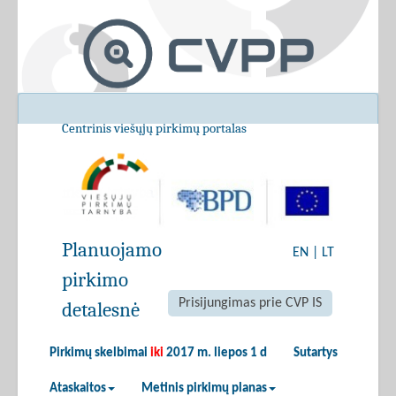
Centrinis viešųjų pirkimų portalas
Planuojamo
EN
|
LT
pirkimo
Prisijungimas prie CVP IS
detalesnė
Pirkimų skelbimai
iki
2017 m. liepos 1 d
Sutartys
Ataskaitos
Metinis pirkimų planas