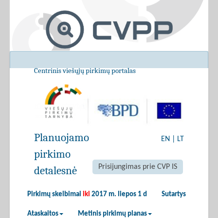
Centrinis viešųjų pirkimų portalas
Planuojamo
EN
|
LT
pirkimo
Prisijungimas prie CVP IS
detalesnė
Pirkimų skelbimai
iki
2017 m. liepos 1 d
Sutartys
Ataskaitos
Metinis pirkimų planas