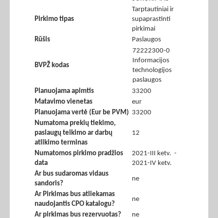
Tarptautiniai ir
Pirkimo tipas
supaprastinti
pirkimai
Rūšis
Paslaugos
72222300-0
Informacijos
BVPŽ kodas
technologijos
paslaugos
Planuojama apimtis
33200
Matavimo vienetas
eur
Planuojama vertė (Eur be PVM)
33200
Numatoma prekių tiekimo,
paslaugų teikimo ar darbų
12
atlikimo terminas
Numatomos pirkimo pradžios
2021-III ketv. -
data
2021-IV ketv.
Ar bus sudaromas vidaus
ne
sandoris?
Ar Pirkimas bus atliekamas
ne
naudojantis CPO katalogu?
Ar pirkimas bus rezervuotas?
ne