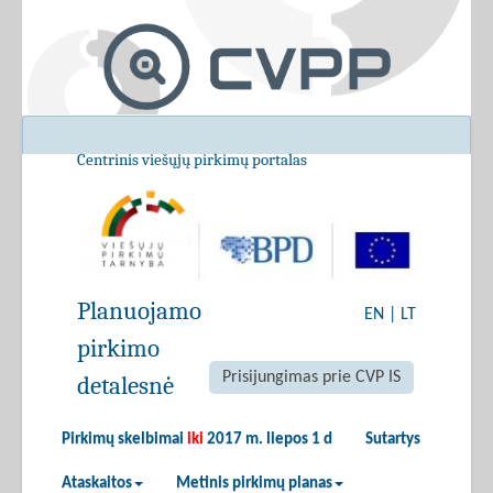
Centrinis viešųjų pirkimų portalas
Planuojamo
EN
|
LT
pirkimo
Prisijungimas prie CVP IS
detalesnė
Pirkimų skelbimai
iki
2017 m. liepos 1 d
Sutartys
Ataskaitos
Metinis pirkimų planas