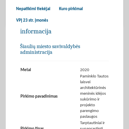
Nepatikimi tiekėjai
Kuro pirkimai
VPĮ 23 str. įmonės
informacija
Šiaulių miesto savivaldybės
administracija
Metai
2020
Paminklo Tautos
laisvei
architektūrinės
meninės idėjos
Pirkimo pavadinimas
sukūrimo ir
projekto
parengimo
paslaugos
Tarptautiniai ir
Pirkimo tipas
supaprastinti