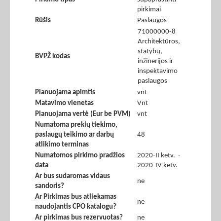
pirkimai
Rūšis
Paslaugos
71000000-8
Architektūros,
statybų,
BVPŽ kodas
inžinerijos ir
inspektavimo
paslaugos
Planuojama apimtis
vnt
Matavimo vienetas
Vnt
Planuojama vertė (Eur be PVM)
vnt
Numatoma prekių tiekimo,
paslaugų teikimo ar darbų
48
atlikimo terminas
Numatomos pirkimo pradžios
2020-II ketv. -
data
2020-IV ketv.
Ar bus sudaromas vidaus
ne
sandoris?
Ar Pirkimas bus atliekamas
ne
naudojantis CPO katalogu?
Ar pirkimas bus rezervuotas?
ne