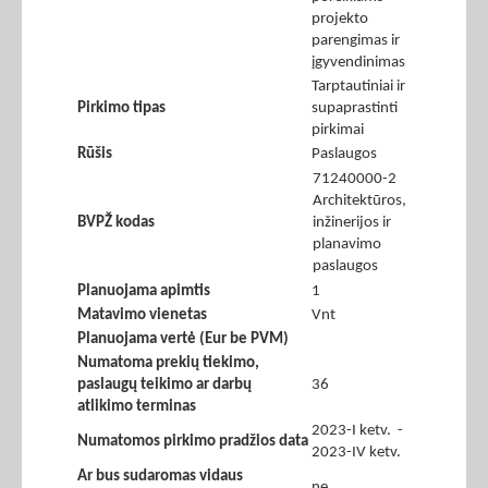
projekto
parengimas ir
įgyvendinimas
Tarptautiniai ir
Pirkimo tipas
supaprastinti
pirkimai
Rūšis
Paslaugos
71240000-2
Architektūros,
BVPŽ kodas
inžinerijos ir
planavimo
paslaugos
Planuojama apimtis
1
Matavimo vienetas
Vnt
Planuojama vertė (Eur be PVM)
Numatoma prekių tiekimo,
paslaugų teikimo ar darbų
36
atlikimo terminas
2023-I ketv. -
Numatomos pirkimo pradžios data
2023-IV ketv.
Ar bus sudaromas vidaus
ne