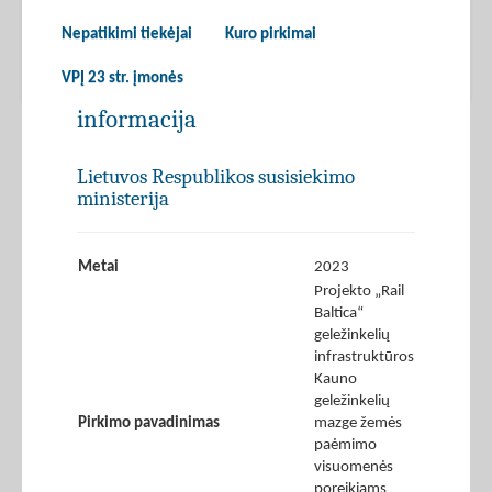
Nepatikimi tiekėjai
Kuro pirkimai
VPĮ 23 str. įmonės
informacija
Lietuvos Respublikos susisiekimo
ministerija
Metai
2023
Projekto „Rail
Baltica“
geležinkelių
infrastruktūros
Kauno
geležinkelių
Pirkimo pavadinimas
mazge žemės
paėmimo
visuomenės
poreikiams