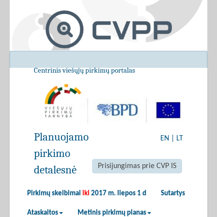
Centrinis viešųjų pirkimų portalas
Planuojamo
EN
|
LT
pirkimo
Prisijungimas prie CVP IS
detalesnė
Pirkimų skelbimai
iki
2017 m. liepos 1 d
Sutartys
Ataskaitos
Metinis pirkimų planas