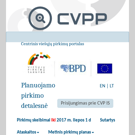
Centrinis viešųjų pirkimų portalas
Planuojamo
EN
|
LT
pirkimo
Prisijungimas prie CVP IS
detalesnė
Pirkimų skelbimai
iki
2017 m. liepos 1 d
Sutartys
Ataskaitos
Metinis pirkimų planas