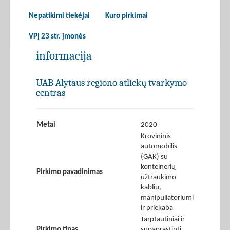
Nepatikimi tiekėjai
Kuro pirkimai
VPĮ 23 str. įmonės
informacija
UAB Alytaus regiono atliekų tvarkymo
centras
Metai
2020
Krovininis
automobilis
(GAK) su
konteinerių
Pirkimo pavadinimas
užtraukimo
kabliu,
manipuliatoriumi
ir priekaba
Tarptautiniai ir
Pirkimo tipas
supaprastinti