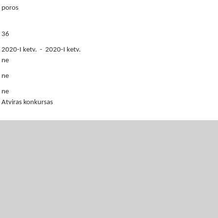
poros
36
2020-I ketv. - 2020-I ketv.
ne
ne
ne
Atviras konkursas