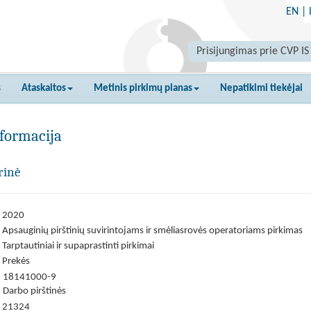
EN
|
Prisijungimas prie CVP IS
s
Ataskaitos
Metinis pirkimų planas
Nepatikimi tiekėjai
formacija
rinė
2020
Apsauginių pirštinių suvirintojams ir smėliasrovės operatoriams pirkimas
Tarptautiniai ir supaprastinti pirkimai
Prekės
18141000-9
Darbo pirštinės
21324