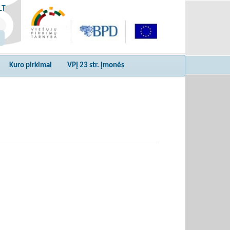
LT
Kuro pirkimai
VPĮ 23 str. įmonės