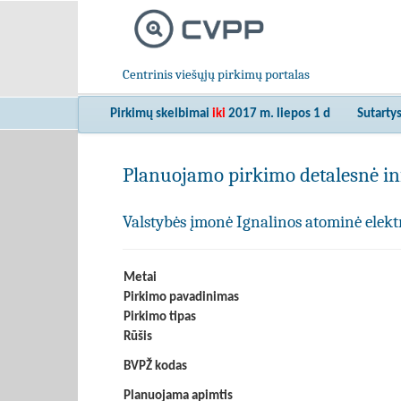
Centrinis viešųjų pirkimų portalas
Pirkimų skelbimai
iki
2017 m. liepos 1 d
Sutarty
Planuojamo pirkimo detalesnė in
Valstybės įmonė Ignalinos atominė elekt
Metai
Pirkimo pavadinimas
Pirkimo tipas
Rūšis
BVPŽ kodas
Planuojama apimtis