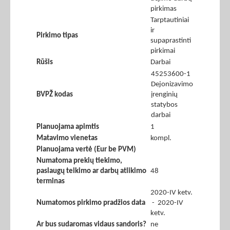
pirkimas
Tarptautiniai
ir
Pirkimo tipas
supaprastinti
pirkimai
Rūšis
Darbai
45253600-1
Dejonizavimo
BVPŽ kodas
įrenginių
statybos
darbai
Planuojama apimtis
1
Matavimo vienetas
kompl.
Planuojama vertė (Eur be PVM)
Numatoma prekių tiekimo,
paslaugų teikimo ar darbų atlikimo
48
terminas
2020-IV ketv.
Numatomos pirkimo pradžios data
- 2020-IV
ketv.
Ar bus sudaromas vidaus sandoris?
ne