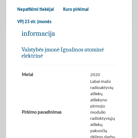
Nepatikimi tiekėjai
Kuro pirkimai
VPĮ 23 str. įmonės
informacija
Valstybės įmonė Ignalinos atominė
elektrinė
Metai
2020
Labai mažo
radioaktyvių
atliekų
atliekyno
pirmojo
Pirkimo pavadinimas
modulio
radioktyviųjų
atliekų
pakuočių
dėjimo darbų