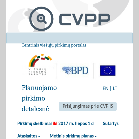
Centrinis viešųjų pirkimų portalas
Planuojamo
EN
|
LT
pirkimo
Prisijungimas prie CVP IS
detalesnė
Pirkimų skelbimai
iki
2017 m. liepos 1 d
Sutartys
Ataskaitos
Metinis pirkimų planas