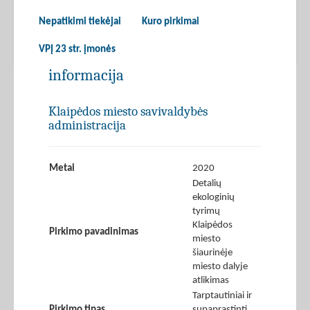
Nepatikimi tiekėjai
Kuro pirkimai
VPĮ 23 str. įmonės
informacija
Klaipėdos miesto savivaldybės
administracija
Metai
2020
Detalių
ekologinių
tyrimų
Klaipėdos
Pirkimo pavadinimas
miesto
šiaurinėje
miesto dalyje
atlikimas
Tarptautiniai ir
Pirkimo tipas
supaprastinti