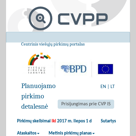
Centrinis viešųjų pirkimų portalas
Planuojamo
EN
|
LT
pirkimo
Prisijungimas prie CVP IS
detalesnė
Pirkimų skelbimai
iki
2017 m. liepos 1 d
Sutartys
Ataskaitos
Metinis pirkimų planas