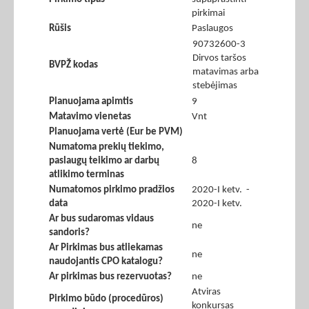
pirkimai
Rūšis
Paslaugos
90732600-3
Dirvos taršos
BVPŽ kodas
matavimas arba
stebėjimas
Planuojama apimtis
9
Matavimo vienetas
Vnt
Planuojama vertė (Eur be PVM)
Numatoma prekių tiekimo,
paslaugų teikimo ar darbų
8
atlikimo terminas
Numatomos pirkimo pradžios
2020-I ketv. -
data
2020-I ketv.
Ar bus sudaromas vidaus
ne
sandoris?
Ar Pirkimas bus atliekamas
ne
naudojantis CPO katalogu?
Ar pirkimas bus rezervuotas?
ne
Atviras
Pirkimo būdo (procedūros)
konkursas