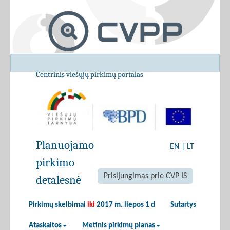
Centrinis viešųjų pirkimų portalas
Planuojamo
EN
|
LT
pirkimo
Prisijungimas prie CVP IS
detalesnė
Pirkimų skelbimai
iki
2017 m. liepos 1 d
Sutartys
Ataskaitos
Metinis pirkimų planas