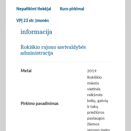
Nepatikimi tiekėjai
Kuro pirkimai
VPĮ 23 str. įmonės
informacija
Rokiškio rajono savivaldybės
administracija
Metai
2019
Rokiškio
miesto
vietinės
reikšmės
kelių, gatvių
Pirkimo pavadinimas
ir takų
priežiūros
paslaugos
žiemos
sezono metu