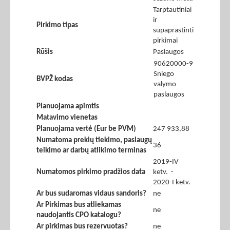
Tarptautiniai
ir
Pirkimo tipas
supaprastinti
pirkimai
Rūšis
Paslaugos
90620000-9
Sniego
BVPŽ kodas
valymo
paslaugos
Planuojama apimtis
Matavimo vienetas
Planuojama vertė (Eur be PVM)
247 933,88
Numatoma prekių tiekimo, paslaugų
36
teikimo ar darbų atlikimo terminas
2019-IV
Numatomos pirkimo pradžios data
ketv. -
2020-I ketv.
Ar bus sudaromas vidaus sandoris?
ne
Ar Pirkimas bus atliekamas
ne
naudojantis CPO katalogu?
Ar pirkimas bus rezervuotas?
ne