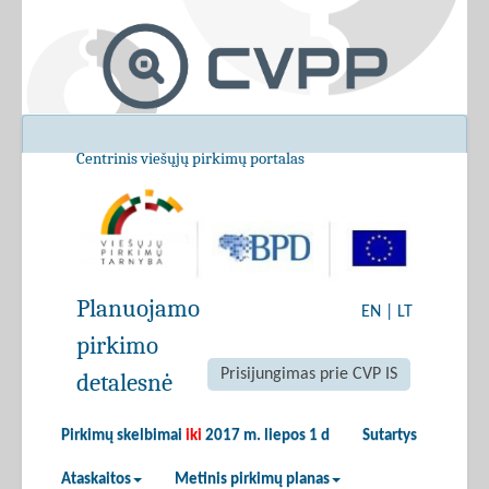
Centrinis viešųjų pirkimų portalas
Planuojamo
EN
|
LT
pirkimo
Prisijungimas prie CVP IS
detalesnė
Pirkimų skelbimai
iki
2017 m. liepos 1 d
Sutartys
Ataskaitos
Metinis pirkimų planas