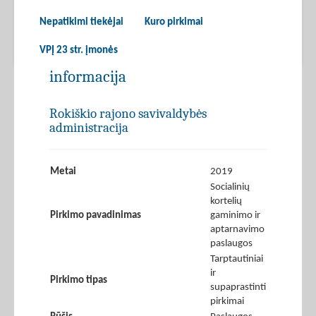
Nepatikimi tiekėjai
Kuro pirkimai
VPĮ 23 str. įmonės
informacija
Rokiškio rajono savivaldybės
administracija
Metai
2019
Socialinių
kortelių
Pirkimo pavadinimas
gaminimo ir
aptarnavimo
paslaugos
Tarptautiniai
ir
Pirkimo tipas
supaprastinti
pirkimai