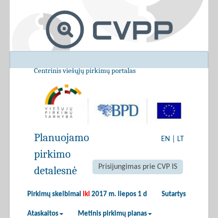
Centrinis viešųjų pirkimų portalas
Planuojamo
EN
|
LT
pirkimo
Prisijungimas prie CVP IS
detalesnė
Pirkimų skelbimai
iki
2017 m. liepos 1 d
Sutartys
Ataskaitos
Metinis pirkimų planas