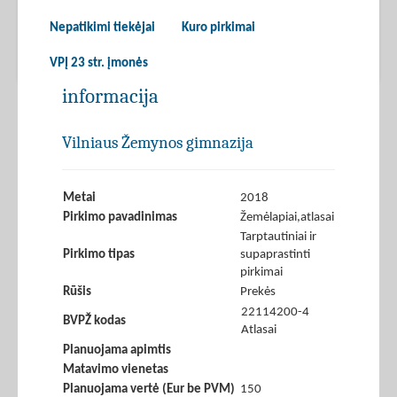
Nepatikimi tiekėjai
Kuro pirkimai
VPĮ 23 str. įmonės
informacija
Vilniaus Žemynos gimnazija
Metai
2018
Pirkimo pavadinimas
Žemėlapiai,atlasai
Tarptautiniai ir
Pirkimo tipas
supaprastinti
pirkimai
Rūšis
Prekės
22114200-4
BVPŽ kodas
Atlasai
Planuojama apimtis
Matavimo vienetas
Planuojama vertė (Eur be PVM)
150