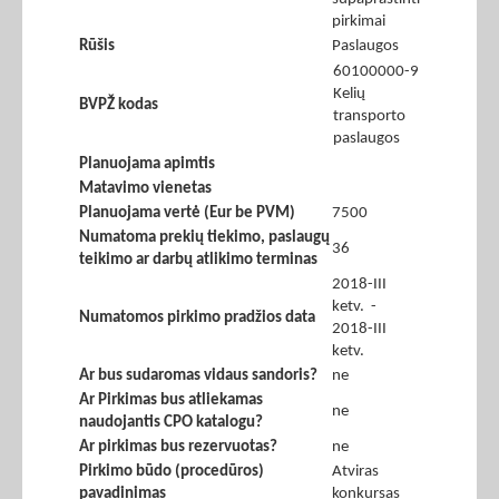
pirkimai
Rūšis
Paslaugos
60100000-9
Kelių
BVPŽ kodas
transporto
paslaugos
Planuojama apimtis
Matavimo vienetas
Planuojama vertė (Eur be PVM)
7500
Numatoma prekių tiekimo, paslaugų
36
teikimo ar darbų atlikimo terminas
2018-III
ketv. -
Numatomos pirkimo pradžios data
2018-III
ketv.
Ar bus sudaromas vidaus sandoris?
ne
Ar Pirkimas bus atliekamas
ne
naudojantis CPO katalogu?
Ar pirkimas bus rezervuotas?
ne
Pirkimo būdo (procedūros)
Atviras
pavadinimas
konkursas