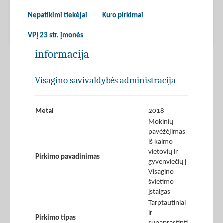
Nepatikimi tiekėjai
Kuro pirkimai
VPĮ 23 str. įmonės
informacija
Visagino savivaldybės administracija
Metai
2018
Mokinių
pavėžėjimas
iš kaimo
vietovių ir
Pirkimo pavadinimas
gyvenviečių į
Visagino
švietimo
įstaigas
Tarptautiniai
ir
Pirkimo tipas
supaprastinti