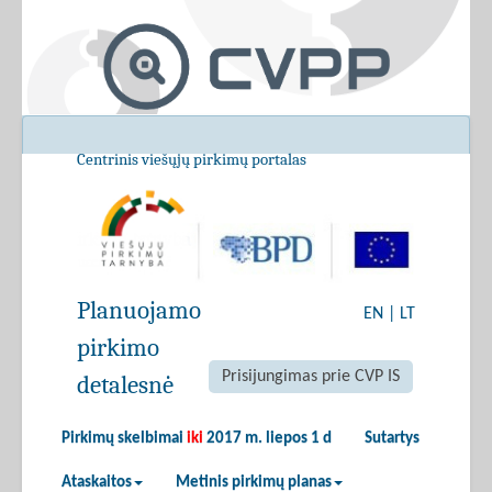
Centrinis viešųjų pirkimų portalas
Planuojamo
EN
|
LT
pirkimo
Prisijungimas prie CVP IS
detalesnė
Pirkimų skelbimai
iki
2017 m. liepos 1 d
Sutartys
Ataskaitos
Metinis pirkimų planas