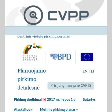
Centrinis viešųjų pirkimų portalas
Planuojamo
EN
|
LT
pirkimo
Prisijungimas prie CVP IS
detalesnė
Pirkimų skelbimai
iki
2017 m. liepos 1 d
Sutartys
Ataskaitos
Metinis pirkimų planas