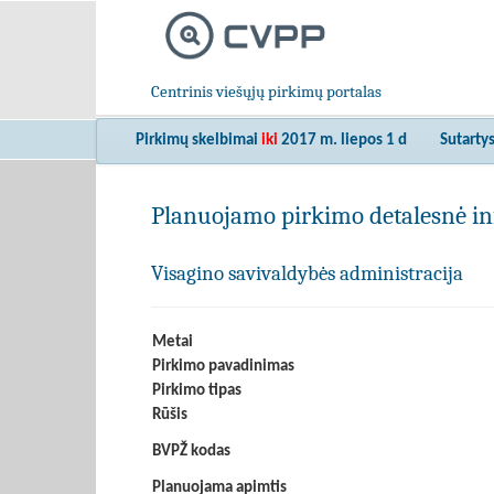
Centrinis viešųjų pirkimų portalas
Pirkimų skelbimai
iki
2017 m. liepos 1 d
Sutarty
Planuojamo pirkimo detalesnė in
Visagino savivaldybės administracija
Metai
Pirkimo pavadinimas
Pirkimo tipas
Rūšis
BVPŽ kodas
Planuojama apimtis