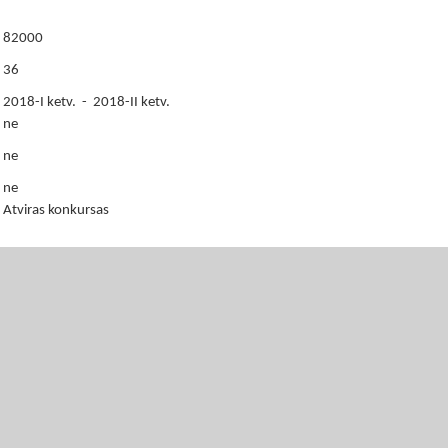
82000
36
2018-I ketv. - 2018-II ketv.
ne
ne
ne
Atviras konkursas