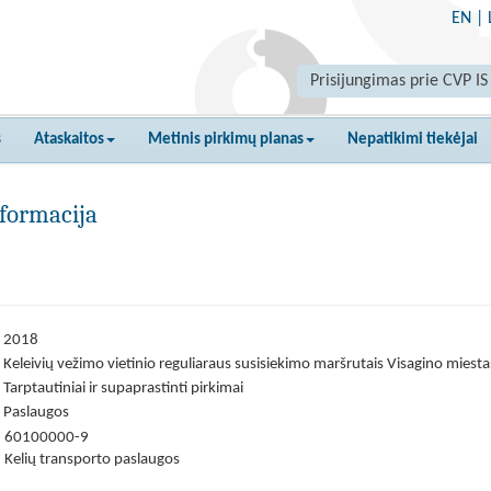
EN
|
Prisijungimas prie CVP IS
s
Ataskaitos
Metinis pirkimų planas
Nepatikimi tiekėjai
formacija
2018
Keleivių vežimo vietinio reguliaraus susisiekimo maršrutais Visagino miest
Tarptautiniai ir supaprastinti pirkimai
Paslaugos
60100000-9
Kelių transporto paslaugos