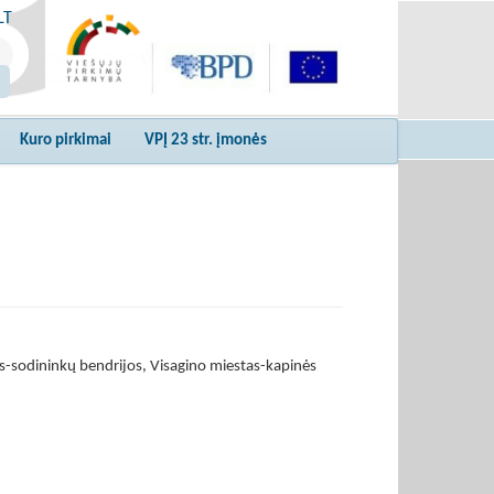
LT
Kuro pirkimai
VPĮ 23 str. įmonės
as-sodininkų bendrijos, Visagino miestas-kapinės