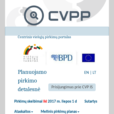
Centrinis viešųjų pirkimų portalas
Planuojamo
EN
|
LT
pirkimo
Prisijungimas prie CVP IS
detalesnė
Pirkimų skelbimai
iki
2017 m. liepos 1 d
Sutartys
Ataskaitos
Metinis pirkimų planas