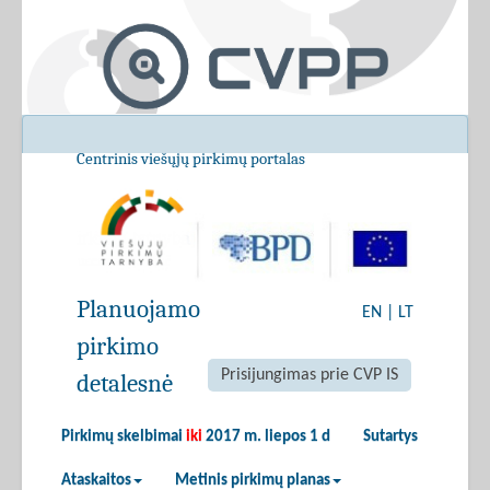
Centrinis viešųjų pirkimų portalas
Planuojamo
EN
|
LT
pirkimo
Prisijungimas prie CVP IS
detalesnė
Pirkimų skelbimai
iki
2017 m. liepos 1 d
Sutartys
Ataskaitos
Metinis pirkimų planas