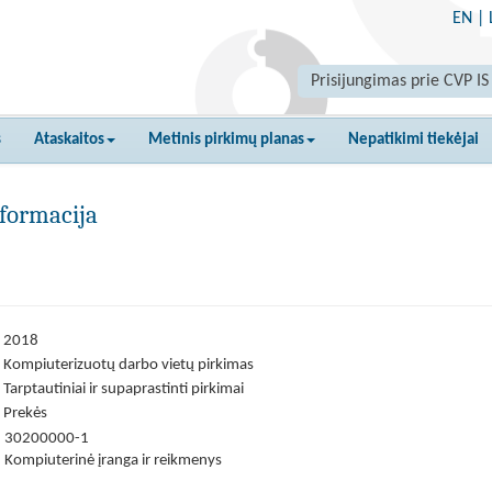
EN
|
Prisijungimas prie CVP IS
s
Ataskaitos
Metinis pirkimų planas
Nepatikimi tiekėjai
formacija
2018
Kompiuterizuotų darbo vietų pirkimas
Tarptautiniai ir supaprastinti pirkimai
Prekės
30200000-1
Kompiuterinė įranga ir reikmenys