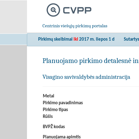
Centrinis viešųjų pirkimų portalas
Pirkimų skelbimai
iki
2017 m. liepos 1 d
Sutarty
Planuojamo pirkimo detalesnė in
Visagino savivaldybės administracija
Metai
Pirkimo pavadinimas
Pirkimo tipas
Rūšis
BVPŽ kodas
Planuojama apimtis