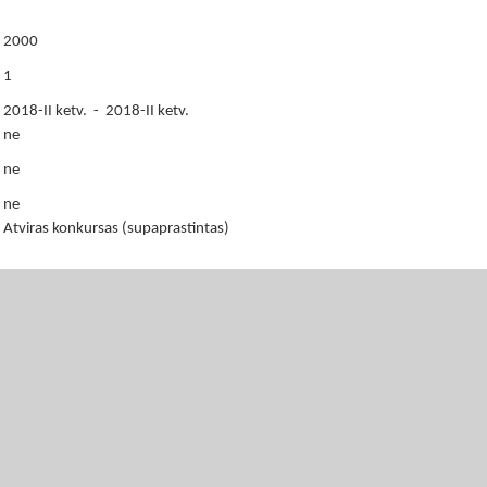
2000
1
2018-II ketv. - 2018-II ketv.
ne
ne
ne
Atviras konkursas (supaprastintas)