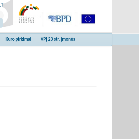
LT
Kuro pirkimai
VPĮ 23 str. įmonės