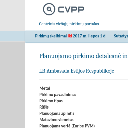
Centrinis viešųjų pirkimų portalas
Pirkimų skelbimai
iki
2017 m. liepos 1 d
Sutarty
Planuojamo pirkimo detalesnė in
LR Ambasada Estijos Respublikoje
Metai
Pirkimo pavadinimas
Pirkimo tipas
Rūšis
Planuojama apimtis
Matavimo vienetas
Planuojama vertė (Eur be PVM)