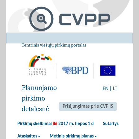
Centrinis viešųjų pirkimų portalas
Planuojamo
EN
|
LT
pirkimo
Prisijungimas prie CVP IS
detalesnė
Pirkimų skelbimai
iki
2017 m. liepos 1 d
Sutartys
Ataskaitos
Metinis pirkimų planas