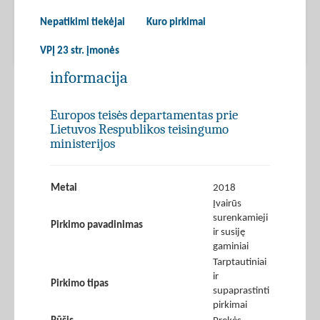
Nepatikimi tiekėjai
Kuro pirkimai
VPĮ 23 str. įmonės
informacija
Europos teisės departamentas prie
Lietuvos Respublikos teisingumo
ministerijos
Metai
2018
Įvairūs
surenkamieji
Pirkimo pavadinimas
ir susiję
gaminiai
Tarptautiniai
ir
Pirkimo tipas
supaprastinti
pirkimai