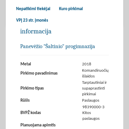
Nepatikimi tiekėjai
Kuro pirkimai
VPĮ 23 str. įmonės
informacija
Panevėžio "Šaltinio" progimnazija
Metai
2018
Komandiruočių
Pirkimo pavadinimas
išlaidos
Tarptautiniai ir
Pirkimo tipas
supaprastinti
pirkimai
Rūšis
Paslaugos
98390000-3
BVPŽ kodas
Kitos
paslaugos
Planuojama apimtis