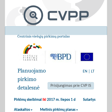
Centrinis viešųjų pirkimų portalas
Planuojamo
EN
|
LT
pirkimo
Prisijungimas prie CVP IS
detalesnė
Pirkimų skelbimai
iki
2017 m. liepos 1 d
Sutartys
Ataskaitos
Metinis pirkimų planas