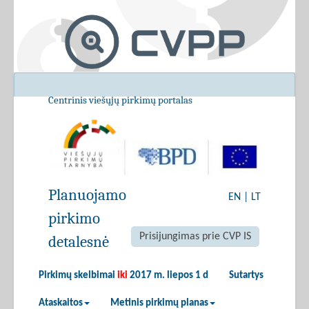
Centrinis viešųjų pirkimų portalas
Planuojamo
EN
|
LT
pirkimo
Prisijungimas prie CVP IS
detalesnė
Pirkimų skelbimai
iki
2017 m. liepos 1 d
Sutartys
Ataskaitos
Metinis pirkimų planas