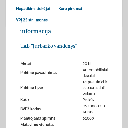
Nepatikimi tiekėjai
Kuro pirkimai
VPĮ 23 str. įmonės
informacija
UAB "Jurbarko vandenys"
Metai
2018
Automobiliniai
Pirkimo pavadinimas
degalai
Tarptautiniai ir
Pirkimo tipas
supaprastinti
pirkimai
Rūšis
Prekės
09100000-0
BVPŽ kodas
Kuras
Planuojama apimtis
61000
Matavimo vienetas
I