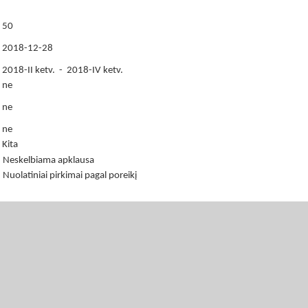
50
2018-12-28
2018-II ketv. - 2018-IV ketv.
ne
ne
ne
Kita
Neskelbiama apklausa
Nuolatiniai pirkimai pagal poreikį