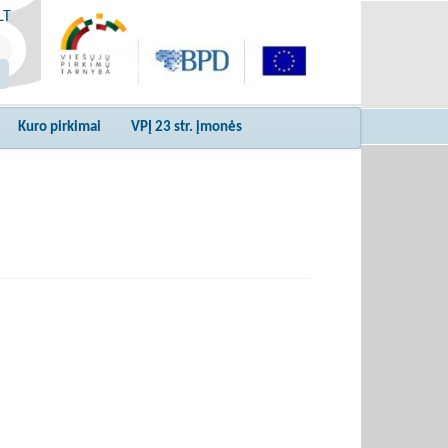
LT
Kuro pirkimai
VPĮ 23 str. įmonės