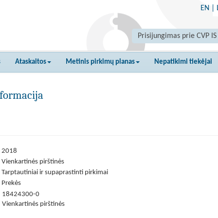
EN
|
Prisijungimas prie CVP IS
s
Ataskaitos
Metinis pirkimų planas
Nepatikimi tiekėjai
formacija
2018
Vienkartinės pirštinės
Tarptautiniai ir supaprastinti pirkimai
Prekės
18424300-0
Vienkartinės pirštinės