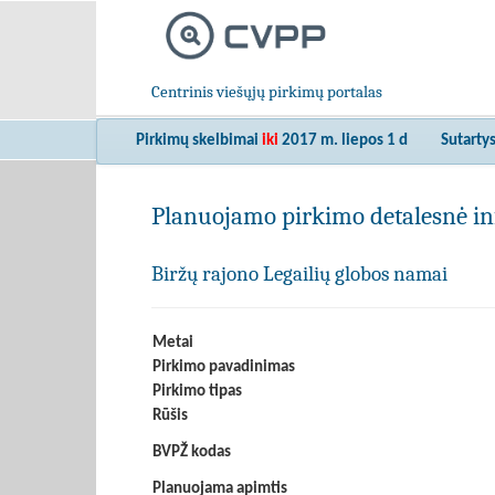
Centrinis viešųjų pirkimų portalas
Pirkimų skelbimai
iki
2017 m. liepos 1 d
Sutarty
Planuojamo pirkimo detalesnė in
Biržų rajono Legailių globos namai
Metai
Pirkimo pavadinimas
Pirkimo tipas
Rūšis
BVPŽ kodas
Planuojama apimtis