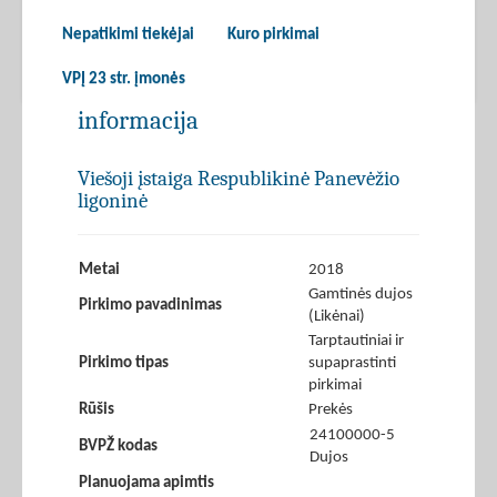
Nepatikimi tiekėjai
Kuro pirkimai
VPĮ 23 str. įmonės
informacija
Viešoji įstaiga Respublikinė Panevėžio
ligoninė
Metai
2018
Gamtinės dujos
Pirkimo pavadinimas
(Likėnai)
Tarptautiniai ir
Pirkimo tipas
supaprastinti
pirkimai
Rūšis
Prekės
24100000-5
BVPŽ kodas
Dujos
Planuojama apimtis