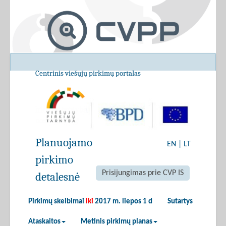
Centrinis viešųjų pirkimų portalas
Planuojamo
EN
|
LT
pirkimo
Prisijungimas prie CVP IS
detalesnė
Pirkimų skelbimai
iki
2017 m. liepos 1 d
Sutartys
Ataskaitos
Metinis pirkimų planas