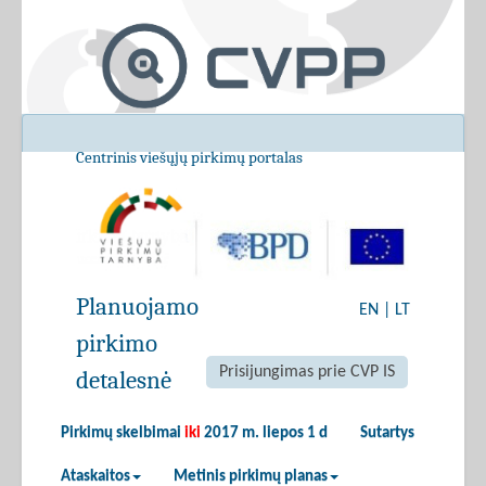
Centrinis viešųjų pirkimų portalas
Planuojamo
EN
|
LT
pirkimo
Prisijungimas prie CVP IS
detalesnė
Pirkimų skelbimai
iki
2017 m. liepos 1 d
Sutartys
Ataskaitos
Metinis pirkimų planas