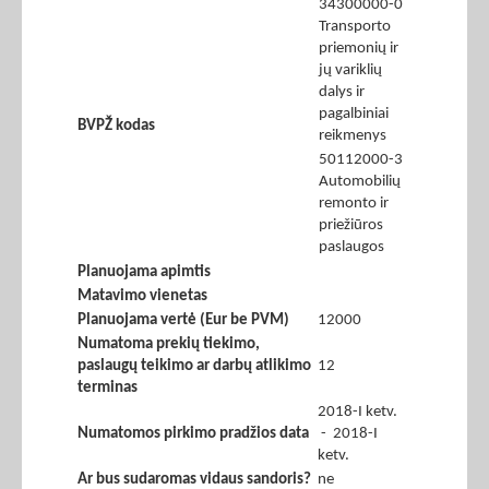
34300000-0
Transporto
priemonių ir
jų variklių
dalys ir
pagalbiniai
BVPŽ kodas
reikmenys
50112000-3
Automobilių
remonto ir
priežiūros
paslaugos
Planuojama apimtis
Matavimo vienetas
Planuojama vertė (Eur be PVM)
12000
Numatoma prekių tiekimo,
paslaugų teikimo ar darbų atlikimo
12
terminas
2018-I ketv.
Numatomos pirkimo pradžios data
- 2018-I
ketv.
Ar bus sudaromas vidaus sandoris?
ne