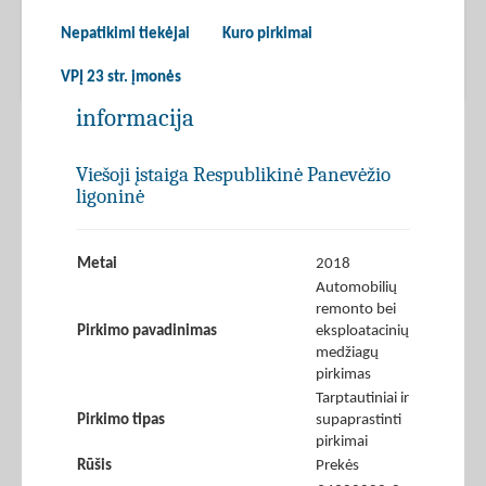
Nepatikimi tiekėjai
Kuro pirkimai
VPĮ 23 str. įmonės
informacija
Viešoji įstaiga Respublikinė Panevėžio
ligoninė
Metai
2018
Automobilių
remonto bei
Pirkimo pavadinimas
eksploatacinių
medžiagų
pirkimas
Tarptautiniai ir
Pirkimo tipas
supaprastinti
pirkimai
Rūšis
Prekės