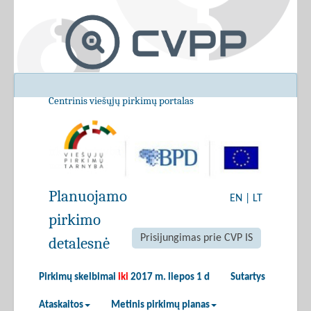
Centrinis viešųjų pirkimų portalas
Planuojamo
EN
|
LT
pirkimo
Prisijungimas prie CVP IS
detalesnė
Pirkimų skelbimai
iki
2017 m. liepos 1 d
Sutartys
Ataskaitos
Metinis pirkimų planas