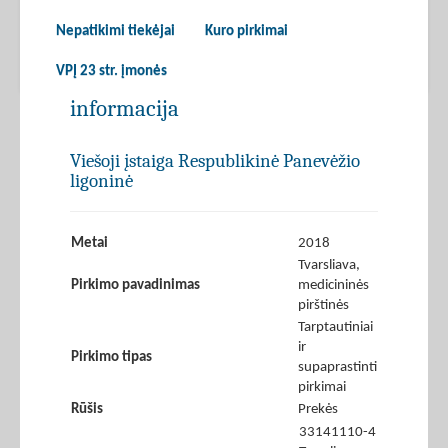
Nepatikimi tiekėjai
Kuro pirkimai
VPĮ 23 str. įmonės
informacija
Viešoji įstaiga Respublikinė Panevėžio
ligoninė
Metai
2018
Tvarsliava,
Pirkimo pavadinimas
medicininės
pirštinės
Tarptautiniai
ir
Pirkimo tipas
supaprastinti
pirkimai
Rūšis
Prekės
33141110-4